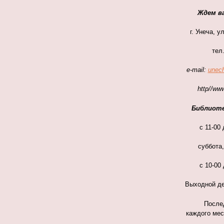
Ждем ва
г. Унеча, у
тел.
e
-
mail
:
unec
http
//
ww
Библиоте
с 11-00 
суббота
с 10-00 
Выходной де
После
каждого мес