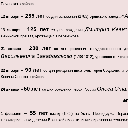
Почепского района
– 235 лет
«А
12 января
со дня основания (1783) Брянского завода
125 лет
Дмитрия Иванов
13 января
–
со дня рождения
Ленинской премии, уроженца г. Новозыбкова.
280 лет
21 января
–
со дня рождения государственного де
Васильевича Завадовского
(1738-1812), уроженца с. Крас
– 90 лет
22 января
со дня рождения писателя, Героя Социалистиче
Косицы Севского района
50 лет
Олега Ста
24 января
–
со дня рождения Героя России
Ф
– 55 лет
1 февраля
назад (1963) по Указу Президиума Верхо
территориальном делении Брянской области: были образованы сельск