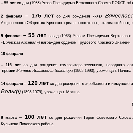
– 55 лет
со дня (1963) Указа Президиума Верховного Совета РСФСР об
– 175 лет
Вячеслав
2 февраля
со дня рождения князя
Акционерного Общества Брянского рельсопрокатного, сталелитейного, 
–
55 лет
9 февраля
назад (1963) Указом Президиума Верховног
«Брянский Арсенал») награжден орденом Трудового Красного Знамени
10 февраля
–
115 лет
со дня рождения композитора-песенника, народного арт
премии
Матвея Исааковича
Блантера
(1903-1990), уроженца г. Почепа
120 лет
14 февраля
–
со дня рождения микробиолога и иммунолог
Вольф)
(1898-1979), уроженца г. Мглина
– 100 лет
8 марта
со дня рождения Героя Советского Союза
Кульнево Почепского района