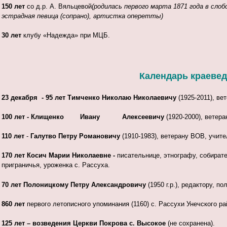
150 лет
со д.р. А. Вяльцевой
(
родилась первого марта 1871 года в сло
эстрадная певица (сопрано), артистка оперетты)
30 лет
клубу «Надежда» при МЦБ.
Календарь краеведч
23 декабря -
95 лет
Тимченко Николаю Николаевичу
(1925-2011), в
100 лет -
Клищенко Ивану Алексеевичу
(1920-2000), ветер
110 лет
-
Галутво Петру Романовичу
(1910-1983), ветерану ВОВ, учит
170 лет
Косич Марии Николаевне
-
писательнице, этнографу, собират
приграничья, уроженка с. Рассуха.
70 лет
Полоницкому Петру Александровичу
(1950 г.р.), редактору, п
860 лет
первого летописного упоминания (1160) с. Рассухи Унечского ра
125 лет –
возведения Церкви Покрова с. Высокое
(не сохранена).