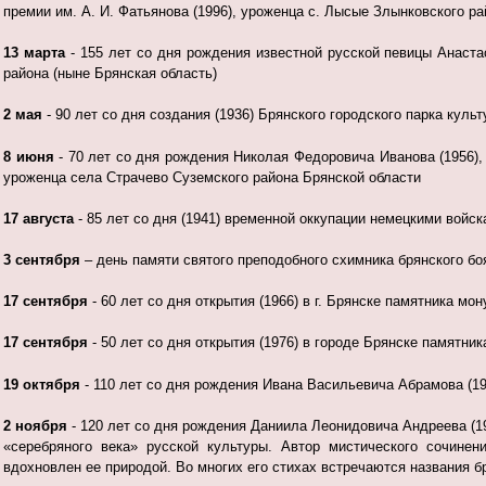
премии им. А. И. Фатьянова (1996), уроженца с. Лысые Злынковского ра
13 марта
- 155 лет со дня рождения известной русской певицы Анаста
района (ныне Брянская область)
2 мая
- 90 лет со дня создания (1936) Брянского городского парка культу
8 июня
- 70 лет со дня рождения Николая Федоровича Иванова (1956), 
уроженца села Страчево Суземского района Брянской области
17 августа
- 85 лет со дня (1941) временной оккупации немецкими войск
3 сентября
– день памяти святого преподобного схимника брянского бо
17 сентября
- 60 лет со дня открытия (1966) в г. Брянске памятника м
17 сентября
- 50 лет со дня открытия (1976) в городе Брянске памятни
19 октября
- 110 лет со дня рождения Ивана Васильевича Абрамова (191
2 ноября
- 120 лет со дня рождения Даниила Леонидовича Андреева (19
«серебряного века» русской культуры. Автор мистического сочине
вдохновлен ее природой. Во многих его стихах встречаются названия б