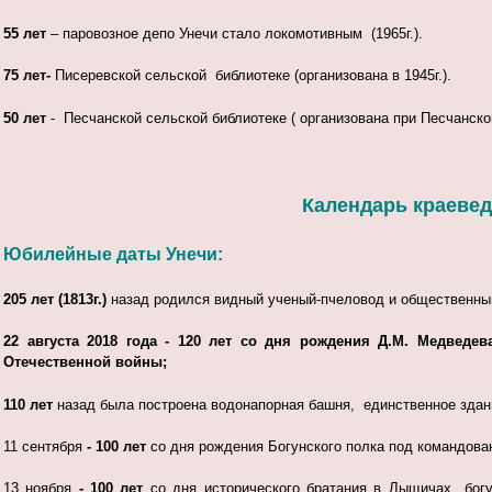
55 лет
– паровозное депо Унечи стало локомотивным (1965г.).
75 лет-
Писеревской сельской библиотеке (организована в 1945г.).
50 лет
- Песчанской сельской библиотеке ( организована при Песчанско
Календарь краеведч
Юбилейные даты Унечи:
205 лет (1813г.)
назад родился видный ученый-пчеловод и общественны
22 августа 2018 года - 120 лет
со дня рождения Д.М. Медведева
Отечественной войны;
110 лет
назад была построена водонапорная башня, единственное здание
11 сентября
- 100 лет
со дня рождения Богунского полка под командова
13 ноября
- 100 лет
со дня исторического братания в Лыщичах богу