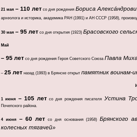
– 110 лет
Бориса Алекса́ндров
21 мая
со дня рождения
археолога и историка, академика РАН (1991) и АН СССР (1958), произв
– 95 лет
Брасовского сельс
30 мая
со дня открытия (1923)
Май
– 95 лет
Павла Мих
со дня рождения Героя Советского Союза
25
лет
памятник воинам-
–
назад (1993) в Брянске открыт
– 105 лет
Устина Тр
1 июня
со дня рождения писателя
Почепского района.
– 60 лет
Брянского а
4 июня
со дня основания (1958)
колесных тягачей»