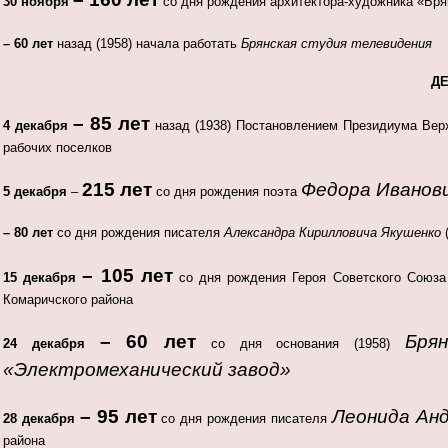
30 ноября
со дня рождения архитектора-художника «Бря
– 60 лет
назад (1958) начала работать
Брянская студия телевидения
Д
– 85 лет
4 декабря
назад (1938) Постановлением Президиума Ве
рабочих поселков
215 лет
Федора Иванов
5 декабря
–
со дня рождения поэта
– 80 лет
со дня рождения писателя
Александра Кирилловича Якушенко
– 105 лет
15 декабря
со дня рождения Героя Советского Союз
Комаричского района
– 60 лет
Бря
24 декабря
со дня основания (1958)
«Электромеханический завод»
– 95 лет
Леонида Ан
28 декабря
со дня рождения писателя
района