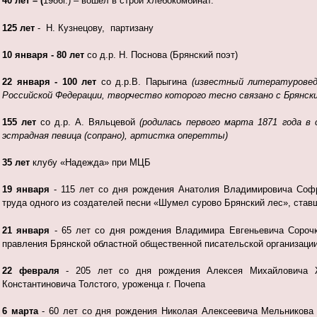
40 лет – (
1986г.) – вошел в строй хлебокомбинат.
125 лет
- Н. Кузнецову, партизану
10 января - 80 лет
со д.р. Н. Поснова (Брянский поэт)
22 января - 100 лет
со д.р.В. Парыгина
(
известный литературовед
Российской Федерации, творчество которого тесно связано с Брянск
155 лет
со д.р. А. Вяльцевой
(
родилась первого марта 1871 года в
эстрадная певица (сопрано), артистка оперетты)
35 лет
клубу «Надежда» при МЦБ
1
9 января
- 115 лет со дня рождения Анатолия Владимировича Софрон
труда одного из создателей песни «Шумел сурово Брянский лес», став
21 января
- 65 лет со дня рождения Владимира Евгеньевича Сорочки
правления Брянской областной общественной писательской организации
22 февраля
- 205 лет со дня рождения Алексея Михайловича Жем
Константиновича Толстого, уроженца г. Почепа
6 марта
- 60 лет со дня рождения Николая Алексеевича Мельникова (