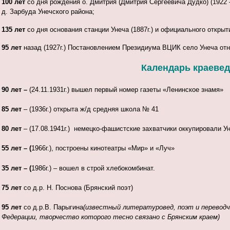
100 лет
со дня рождения о. Дмитрия (Дмитрия Сергеевича Дудко) (1922 
д. Зарбуда Унечского района;
135 лет
со дня основания станции Унеча (1887г.) и официального откры
95 лет
назад (1927г.) Постановлением Президиума ВЦИК село Унеча отн
Календарь краеведч
90 лет –
(24.11.1931г.) вышел первый номер газеты «Ленинское знамя»
85 лет
– (1936г.) открыта ж/д средняя школа № 41
80 лет
– (17.08.1941г.) немецко-фашистские захватчики оккупировали У
55 лет – (
1966г.), построены кинотеатры «Мир» и «Луч»
35 лет – (
1986г.) – вошел в строй хлебокомбинат.
75 лет
со д.р. Н. Поснова (Брянский поэт)
95 лет
со д.р.В. Парыгина
(
известный литературовед, поэт и переводч
Федерации, творчество которого тесно связано с Брянским краем)