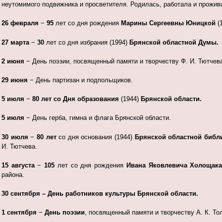
неутомимого подвижника и просветителя. Родилась, работала и прожива
26 февраля
−
95
лет со дня рождения
Марины Сергеевны Юницкой
(
27 марта
−
30
лет со дня избрания (1994)
Брянской областной Думы.
2 июня
− День поэзии, посвященный памяти и творчеству Ф. И. Тютчева
29 июня
− День партизан и подпольщиков.
5 июля
−
80
лет со Дня образования
(1944)
Брянской области.
5 июля
− День герба, гимна и флага Брянской области.
30 июля
−
80 лет
со дня основания (1944)
Брянской областной библ
И. Тютчева.
15 августа
−
105
лет со дня рождения
Ивана Яковлевича Холощак
района.
30 сентября – День работников культуры Брянской области.
1 сентября
−
День поэзии
, посвященный памяти и творчеству А. К. То