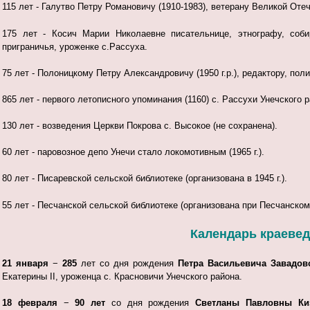
115 лет - Галутво Петру Романовичу (1910-1983), ветерану
Великой Отеч
175 лет - Косич Марии Николаевне писательнице, этнографу, соби
приграничья, уроженке c.Paccyxa.
75 лет - Полоницкому Петру Александровичу (1950 г.р.), редактору, пол
865 лет - первого летописного упоминания (1160) с. Рассухи Унечского р
130 лет - возведения Церкви Покрова с. Высокое (не сохранена).
60 лет - паровозное депо Унечи стало локомотивным (1965 г.).
80 лет - Писаревской сельской библиотеке (организована в 1945 г.).
55 лет - Песчанской сельской библиотеке (организована при Песчанском
Календарь краеведч
21 января
−
285
лет со дня рождения
Петра Васильевича Завадов
Екатерины II, уроженца с. Красновичи Унечского района.
18 февраля
−
90 лет
со дня рождения
Светланы Павловны Ки