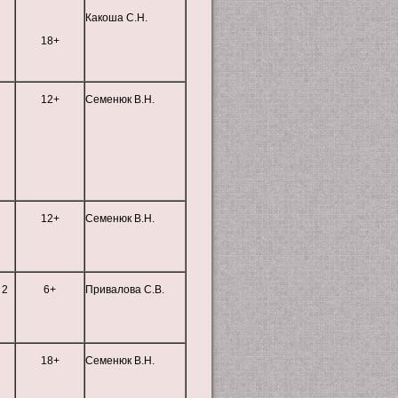
Какоша С.Н.
18+
12+
Семенюк В.Н.
12+
Семенюк В.Н.
 2
6+
Привалова С.В.
18+
Семенюк В.Н.