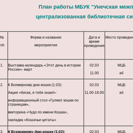
План работы МБУК "Унечская меж
централизованная библиотечная си
№
Форма и название
Дата и
Место проведе
время
п/п
мероприятия
проведения
1.
Выставка-календарь «Этот день в истории
02.03
МЦБ
России»- март
11.00
аб
2.
К Всемирному дню кошек (1.03):
02.03
МЦБ
Акция «Киска, я тебя знаю!»:
11.00-18.00
аб
информационный стол «Гуляют кошки по
страницам»,
викторина «Чудо по имени Кошка»,
закладка «Кошачьи цитаты»
3.
К Всемирному дню кошек (1.03):
02.03
МЦБ