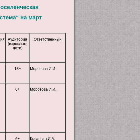
поселенческая
стема" на март
ния
Аудитория
Ответственный
(взрослые,
дети)
18+
Морозова И.И.
6+
Морозова И.И.
6+
Косарыга И.А.