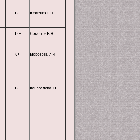
12+
Юрченко Е.Н.
12+
Семенюк В.Н.
6+
Морозова И.И.
12+
Коновалова Т.В.