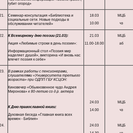
губит огород»
21.
Семинар-консультация «Библиотека и
18.03
МЦБ
социальные сети. Новые подходы в
10.00
чз
обслуживании читателей»
22.
К Всемирному дню поэзии (21.03):
21.03
МЦБ
Акция «Любимые строки в день поэзии»:
11.00-18.00
аб
Информационный стол «Поэзия мир
наделяет душой», викторина «И вновь нас
влечет поэзия к себе»
23.
В рамках работы с пенсионерами,
слушателями «Университета третьего
возраста» при ОДПП ГБУ КСЦОН:
Киновечер «Обыкновенное чудо Андрея
Миронова»
к 80-летию со д.р. актера
24.03
МЦБ
К Дню православной книги:
14.00
чз
Духовная беседа «Главная книга всех
времен - Библия»
24.
24.03
МЦБ