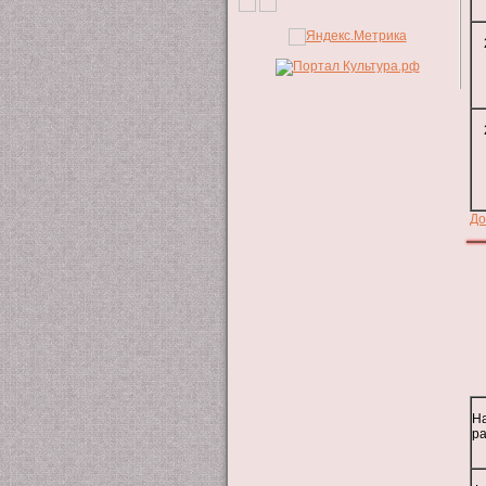
До
Н
р