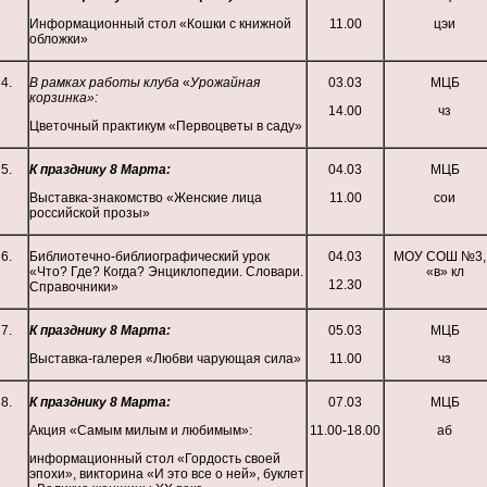
Информационный стол «Кошки с книжной
11.00
цэи
обложки»
4.
В рамках работы клуба
«
Урожайная
03.03
МЦБ
корзинка»:
14.00
чз
Цветочный практикум «Первоцветы в саду»
5.
К празднику 8 Марта:
04.03
МЦБ
Выставка-знакомство «Женские лица
11.00
сои
российской прозы»
6.
Библиотечно-библиографический урок
04.03
МОУ СОШ №3,
«Что? Где? Когда? Энциклопедии. Словари.
«в» кл
12.30
Справочники»
7.
К празднику 8 Марта:
05.03
МЦБ
Выставка-галерея «Любви чарующая сила»
11.00
чз
8.
К празднику 8 Марта:
07.03
МЦБ
Акция «Самым милым и любимым»:
11.00-18.00
аб
информационный стол «Гордость своей
эпохи», викторина «И это все о ней», буклет