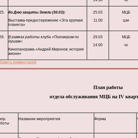
14.30
чз
25.
Ко Дню защиты Земли (30.03):
25.03
МЦБ
Выставка-предостережение «Эта хрупкая
11.00
цэи
планета»
26.
В рамках работы клуба «Поговорим по
29.03
МЦБ
душам»:
14.00
чз
Кинопанорама «Андрей Миронов: история
жизни»
бавить комментарий
План работы
отдела обслуживания МЦБ на
IV
кварт
апр.
Название мероприятия
Форма
аботы