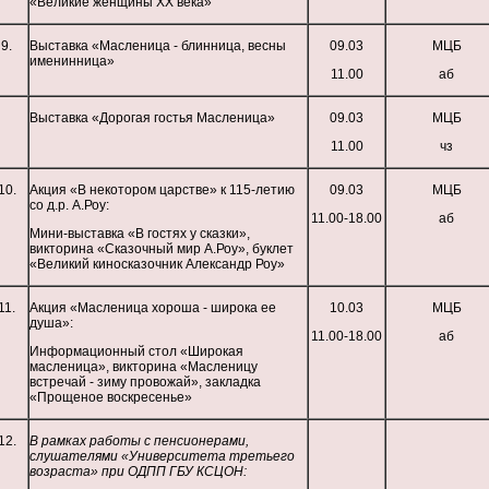
«Великие женщины XX века»
9.
Выставка «Масленица - блинница, весны
09.03
МЦБ
именинница»
11.00
аб
Выставка «Дорогая гостья Масленица»
09.03
МЦБ
11.00
чз
10.
Акция «В некотором царстве» к 115-летию
09.03
МЦБ
со д.р. А.Роу:
11.00-18.00
аб
Мини-выставка «В гостях у сказки»,
викторина «Сказочный мир А.Роу», буклет
«Великий киносказочник Александр Роу»
11.
Акция «Масленица хороша - широка ее
10.03
МЦБ
душа»:
11.00-18.00
аб
Информационный стол «Широкая
масленица», викторина «Масленицу
встречай - зиму провожай», закладка
«Прощеное воскресенье»
12.
В рамках работы с пенсионерами,
слушателями «Университета третьего
возраста» при ОДПП ГБУ КСЦОН: