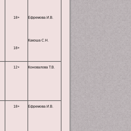
18+
Ефремова И.В.
Какоша С.Н.
18+
12+
Коновалова Т.В.
18+
Ефремова И.В.