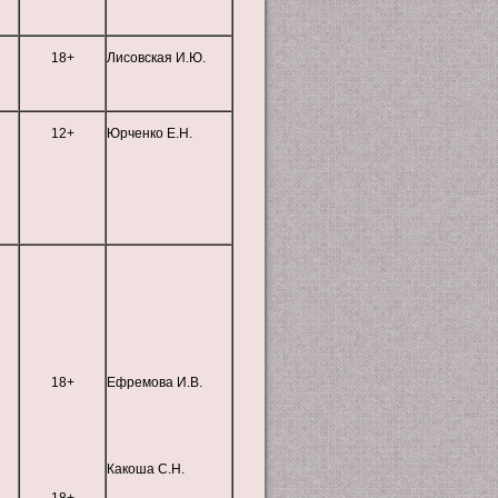
18+
Лисовская И.Ю.
12+
Юрченко Е.Н.
18+
Ефремова И.В.
Какоша С.Н.