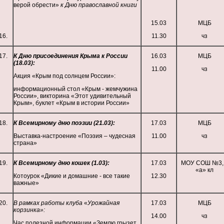
верой обрести»
к Дню православной книги
15.03
МЦБ
16.
11.30
чз
17.
К Дню присоединения Крыма к России
16.03
МЦБ
(18.03):
11.00
чз
Акция «Крым под солнцем России»:
информационный стол «Крым - жемчужина
России», викторина «Этот удивительный
Крым», буклет «Крым в истории России»
18.
К Всемирному дню поэзии (21.03):
17.03
МЦБ
Выставка-настроение «Поэзия – чудесная
11.00
чз
страна»
19.
К Всемирному дню кошек (1.03):
17.03
МОУ СОШ №3,
«а» кл
Котоурок «Дикие и домашние - все такие
12.30
важные»
20.
В рамках работы клуба
«
Урожайная
17.03
МЦБ
корзинка»:
14.00
чз
Час полезной информации «Землю грызет,