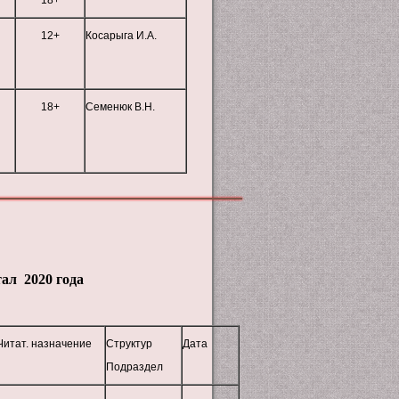
18+
12+
Косарыга И.А.
18+
Семенюк В.Н.
ал 2020 года
Читат. назначение
Структур
Дата
Подраздел