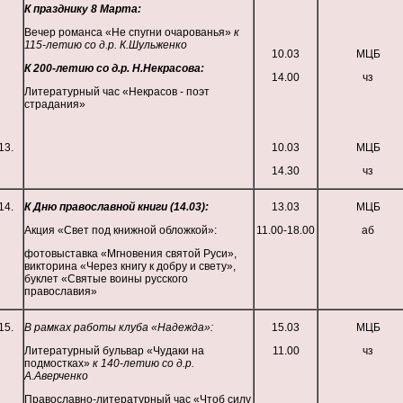
К празднику 8 Марта:
Вечер романса «Не спугни очарованья»
к
115-летию со д.р. К.Шульженко
10.03
МЦБ
К 200-летию со д.р. Н.Некрасова:
14.00
чз
Литературный час «Некрасов - поэт
страдания»
13.
10.03
МЦБ
14.30
чз
14.
К Дню православной книги (14.03):
13.03
МЦБ
Акция «Свет под книжной обложкой»:
11.00-18.00
аб
фотовыставка «Мгновения святой Руси»,
викторина «Через книгу к добру и свету»,
буклет «Святые воины русского
православия»
15.
В рамках работы клуба «Надежда»:
15.03
МЦБ
Литературный бульвар «Чудаки на
11.00
чз
подмостках»
к 140-летию со д.р.
А.Аверченко
Православно-литературный час «Чтоб силу