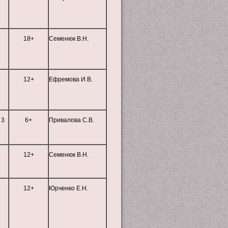
18+
Семенюк В.Н.
12+
Ефремова И.В.
 3
6+
Привалова С.В.
12+
Семенюк В.Н.
12+
Юрченко Е.Н.