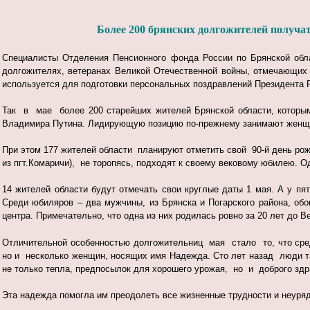
Более 200 брянских долгожителей получат
Специалисты Отделения Пенсионного фонда России по Брянской обл
долгожителях, ветеранах Великой Отечественной войны, отмечающих
используется для подготовки персональных поздравлений Президента 
Так в мае более 200 старейших жителей Брянской области, которым 
Владимира Путина. Лидирующую позицию по-прежнему занимают женщин
При этом 177 жителей области планируют отметить свой 90-й день рож
из пгт.Комаричи), не торопясь, подходят к своему вековому юбилею. Одн
14 жителей области будут отмечать свои круглые даты 1 мая. А у п
Среди юбиляров – два мужчины, из Брянска и Погарского района, обо
центра. Примечательно, что одна из них родилась ровно за 20 лет до 
Отличительной особенностью долгожительниц мая стало то, что сред
но и несколько женщин, носящих имя Надежда. Сто лет назад люди та
не только тепла, предпосылок для хорошего урожая, но и доброго здр
Эта надежда помогла им преодолеть все жизненные трудности и неуряд