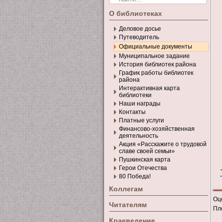
О библиотеках
Деловое досье
Путеводитель
Официальные документы
Муниципальное задание
История библиотек района
График работы библиотек
района
Интерактивная карта
библиотеки
Наши награды
Контакты
Платные услуги
Финансово-хозяйственная
деятельность
Акция «Расскажите о трудовой
славе своей семьи»
Пушкинская карта
Герои Отечества
80 Победа!
Коллегам
Оц
Читателям
Пл
Краеведение