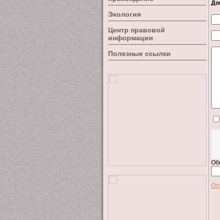
До
Экология
Центр правовой
информации
Полезные ссылки
Об
От