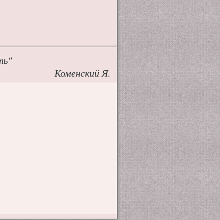
ть"
Коменский Я.