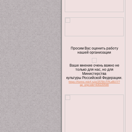
Просим Вас оценить работу
нашей организации
Ваше мнение очень важно не
только для нас, но для
Министерства
культуры Российской Федерации.
https://forms.mkrf.ru/e/2579/xTPLeBU7/?
ap_orgcode=430220546