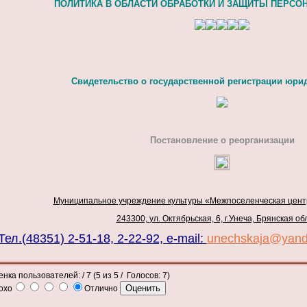
ПОЛИТИКА В ОБЛАСТИ ОБРАБОТКИ И ЗАЩИТЫ ПЕРС
Свидетельство о государственной регистрации юри
Постановление о реорганизации
Муниципальное учреждение культуры «Межпоселенческая цент
243300,
ул. Октябрьская, 6, г.Унеча, Брянская об
Тел.(48351) 2-51-18, 2-22-92, e-mail:
unechskaja@yand
енка пользователей:
/ 7 (
5
из
5
/ Голосов:
7
)
охо
Отлично