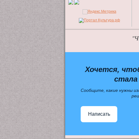
"Ч
Хочется, что
стала
Сообщите, какие нужны из
ре
Написать