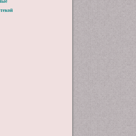
мые
отекой