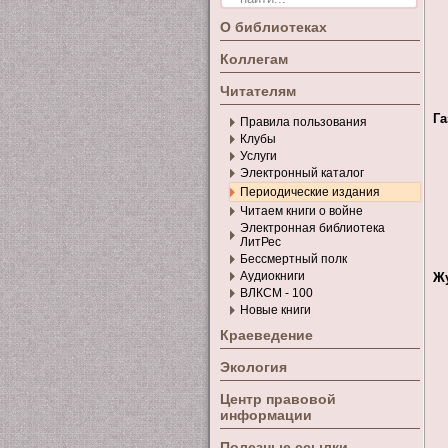
О библиотеках
Коллегам
Читателям
Га
Правила пользования
Клубы
Услуги
Электронный каталог
Периодические издания
Читаем книги о войне
Электронная библиотека
ЛитРес
Бессмертный полк
Аудиокниги
Ж
ВЛКСМ - 100
Новые книги
Краеведение
Экология
Центр правовой
информации
Полезные ссылки