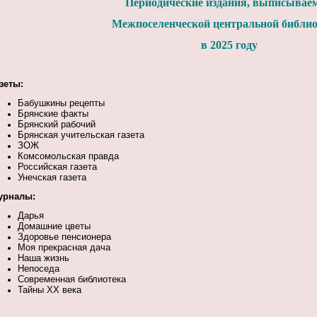
Периодические издания, выписывае
Межпоселенческой центральной библи
в 2025 году
зеты:
Бабушкины рецепты
Брянские факты
Брянский рабочий
Брянская учительская газета
ЗОЖ
Комсомольская правда
Российская газета
Унечская газета
урналы:
Дарья
Домашние цветы
Здоровье пенсионера
Моя прекрасная дача
Наша жизнь
Непоседа
Современная библиотека
Тайны XX века