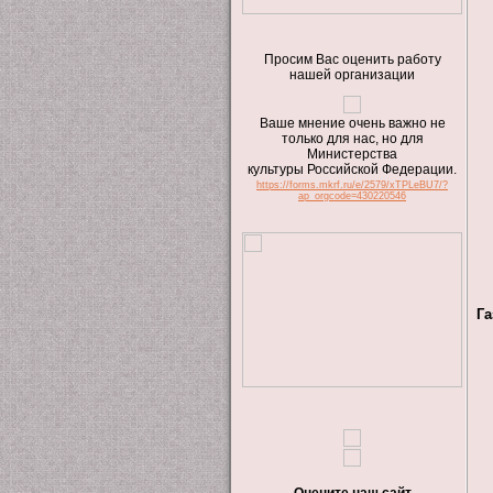
Просим Вас оценить работу
нашей организации
Ваше мнение очень важно не
только для нас, но для
Министерства
культуры Российской Федерации.
https://forms.mkrf.ru/e/2579/xTPLeBU7/?
ap_orgcode=430220546
Га
Оцените наш сайт