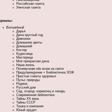
Российская газета
Унечская газета
урналы:
Волшебный
Дарья
Дача круглый год
Девчонки
Домашние цветы
Домашний
Костер
Кудесница
Мастерица
Моя прекрасная дача
Наша жизнь
Почемучкам обо всем на свете
Предупреждение + Библиотечка ЗОЖ
Простые советы здоровья
Пульс природы
Родина
Русский дом
Сад, огород- кормилец и лекарь
Современная библиотека
Тайны XX века
Тайны СССР
Тошка и компания
Юный эрудит