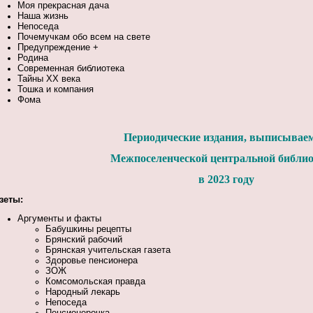
Моя прекрасная дача
Наша жизнь
Непоседа
Почемучкам обо всем на свете
Предупреждение +
Родина
Современная библиотека
Тайны XX века
Тошка и компания
Фома
Периодические издания, выписывае
Межпоселенческой центральной библи
в 2023 году
зеты:
Аргументы и факты
Бабушкины рецепты
Брянский рабочий
Брянская учительская газета
Здоровье пенсионера
ЗОЖ
Комсомольская правда
Народный лекарь
Непоседа
Пенсионерочка