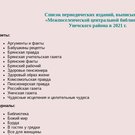
Список периодических изданий, выпис
«Межпоселенческой центральной библи
Унечского района в 2021 г.
зеты:
Аргументы и факты
Бабушкины рецепты
Брянская правда
Брянская учительская газета
Брянские факты
Брянский рабочий
Здоровье пенсионера
Здоровый образ жизни
Комсомольская правда
Пенсионерская правда
Российская газета
Унечская газета
Чудесные исцеления и целительные чудеса
урналы:
Библиотека
Божий мир
Бурда
В гостях у грядки
Все для женщины