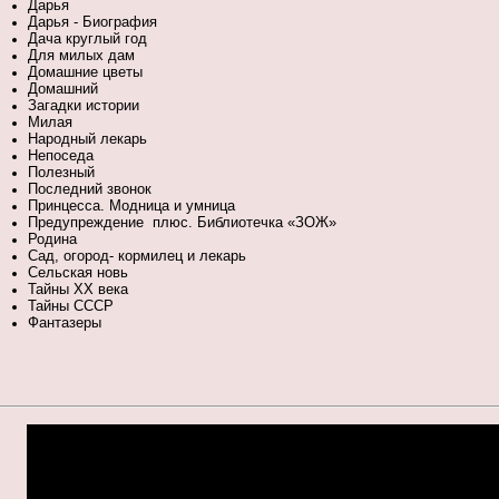
Дарья
Дарья - Биография
Дача круглый год
Для милых дам
Домашние цветы
Домашний
Загадки истории
Милая
Народный лекарь
Непоседа
Полезный
Последний звонок
Принцесса. Модница и умница
Предупреждение плюс. Библиотечка «ЗОЖ»
Родина
Сад, огород- кормилец и лекарь
Сельская новь
Тайны XX века
Тайны СССР
Фантазеры