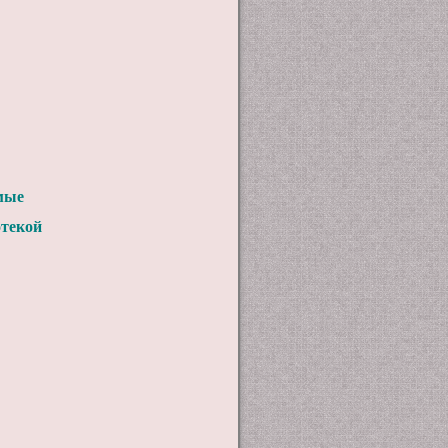
мые
отекой