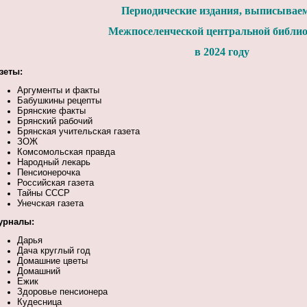
Периодические издания, выписывае
Межпоселенческой центральной библи
в 2024 году
зеты:
Аргументы и факты
Бабушкины рецепты
Брянские факты
Брянский рабочий
Брянская учительская газета
ЗОЖ
Комсомольская правда
Народный лекарь
Пенсионерочка
Российская газета
Тайны СССР
Унечская газета
урналы:
Дарья
Дача круглый год
Домашние цветы
Домашний
Ежик
Здоровье пенсионера
Кудесница