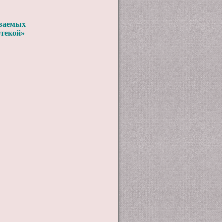
ываемых
отекой»