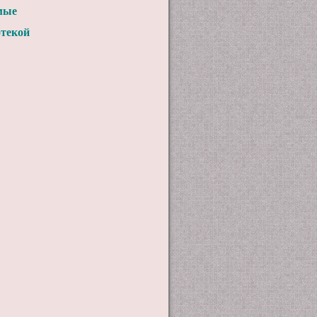
мые
отекой