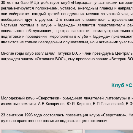
30 лет на базе МЦБ действует клуб «Надежда», участниками которо
регламентируется положением, уставом, ежегодным планом и направл
они собираются каждый третий понедельник месяца за чашкой чая, ч
пообщаться друг с другом. Это помогает справляться с душевными
Частыми гостями в клубе «Надежда» являются представители ра
социального обслуживания, центра занятости, землеустроительног
подготовке и проведении мероприятий в клубе «Надежда» привлекают
являются не только благодарным слушателями, но и активными участн
Многие годы клуб возглавлял Татуйко В.С.- член президиума Централ
награжден знаком «Отличник ВОС», ему присвоено звание «Ветеран ВО
Клуб «С
Молодежный клуб «Сверстники» объединил любителей литературы и и
известные земляки: А.В.Казаринов, Ю.Я. Киршин, Б.П.Плышевский, В.Ф
23 сентября 1996 года состоялась презентация клуба «Сверстники». Н
духовно-нравственное развитие подрастающего поколения.