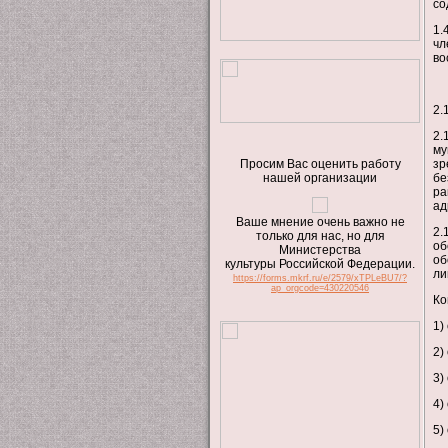
со
1.
чл
во
2.
2.
му
Просим Вас оценить работу
зр
нашей организации
бе
ра
ад
Ваше мнение очень важно не
2.
только для нас, но для
об
Министерства
об
культуры Российской Федерации.
ли
https://forms.mkrf.ru/e/2579/xTPLeBU7/?
ap_orgcode=430220546
Ко
1)
2)
3)
4)
5)