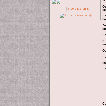
за
Оз
ос
Пр
би
Ре
по
Ср
3.
по
Ос
По
За
В 
Ср