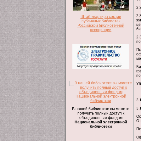
2.
2.
Штаб-квартира секции
жи
публичных библиотек
це
Российской библиотечной
би
ассоциации
2.
по
По
оф
ме
Би
гр
по
Уб
3.
3.
В нашей библиотеке вы можете
получить полный доступ к
Ос
объединенным фондам
От
Национальной электронной
библиотеки
По
Оф