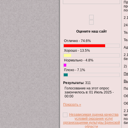
Пр
пр
по
2.
24
Оцените наш сайт
Те
Те
Отлично - 74.6%
Ад
Хорошо - 13.5%
2.
бе
Нормально - 4.8%
2)
Плохо - 7.1%
Пе
Вы
Результаты
: 311
Голосование на этот опрос
По
закончилось в: 01 Июль 2025 -
Об
00:00
Об
Показать »
2.
чи
по
би