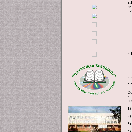
2.
чи
по
2.
2.
2.
О
ин
сп
1)
2)
3)
4)