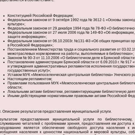
уществляется в соответствии с:
Конституцией Российской Федерации;
Федеральным законом от 9 октября 1992 года № 3612-1 «Основы законо
культуре»;
Федеральным законом от 29 декабря 1994 года № 78-ФЗ «О библиотечно
Федеральным законом от 27 июля 2006 года № 149-ФЗ «Об информации,
защите информации»;
Федеральным законом от 06.10.2003г. №131-ФЗ «Об общих принципах о
в Российской Федерации»;
Постановлением Министерства труда и социального развития от 03.02.
межотраслевых норм времени на работы, выполняемые в библиотеках»;
Законом № 90-З от 11.10.2006 «О библиотечном деле в Брянской области
Постановление администрации Брянской области от 6.09.2010 г. № 917 
и утверждения административных регламентов исполнения государстве
государственных услуг)»;
Уставом МУК «Межпоселенческая центральная библиотека» Унечского ра
Настоящим регламентом;
Правилами пользования МУК «Межпоселенческая центральаня библиоте
области;
Локальными актами библиотеки, регламентирующими библиотечную деят
Иными действующими нормативными правовыми актами Российской Феде
3. Описание результатов предоставления муниципальной услуги.
зультатом предоставления муниципальной услуги по библиотечному
служиванию читателей с проблемами зрения, предоставления им доступа к
орудованию является обеспечение свободного доступа населения к и
иобщения населения к ценностям национальной и мировой культуры, со