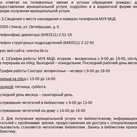
и ответах на телефонные звонки и устные обращения граждан, д
едоставлении муниципальной услуги, подробно и в корректной форме и
рядке получения муниципальной услуги.
1.3.Сведения о месте нахождения и номерах телефонов МУК МЦБ
3300 г.Унеча, ул. Октябрьская, д. 6.
лефон/факс директора (8483511) 2-51-18
лефон структурных подразделений (8483511) 2-22-92
рес веб-сайта: unecha-lib.ru
1.4. 1)График работы МУК МЦБ: вторник - воскресенье с 9-00 до 19-00, обсл
з перерыва на обед. Выходной – понедельник. Последний рабочий день месяц
 График работы Сектора: воскресенье – четверг с 9-00 до 18-00
рерыв на обед
с 13-00 до 14-00 .
ходной
: пятница, суббота.
следний день месяца – санитарный день.
служивание читателей в библиотеке: с 9-00 до 13-00
служивание читателей на дому: с 14-00 до 16-00
1.5. Для получения муниципальной услуги по библиотечному, информаци
тателей с проблемами зрения, предоставления им доступа к специализиро
льзователь становится читателями библиотеки. Запись в библиотеки прои
блиотеку;