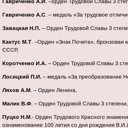
Гавриченко А.И
. –орден Трудовой Славы 3 сте
Гавриченко А.С
. – медаль «За трудовое отличи
Завацкая Н.П.
– Орден Трудовой Славы 3 степе
Кактус М.Т
. –Орден «Знак Почета», бронзовая 
СССР,
Коротченко И.А.
– Орден Трудовой Славы 3 сте
Лосицкий П.И.
– медаль «За преобразование 
Ляхов А.М
. – Орден Ленина,
Малик В.Ф
. – Орден Трудовой Славы 3 степени,
Пуцко Н.М
.- Орден Трудового Красного знамен
ознаменование 100 летия со дня рождения В.И.