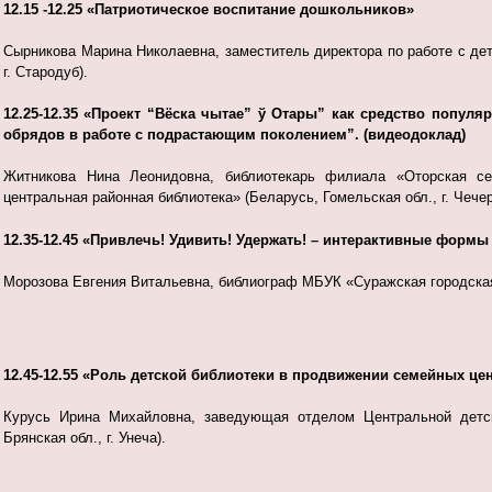
12.15 -12.25 «Патриотическое воспитание дошкольников»
Сырникова Марина Николаевна, заместитель директора по работе с де
г. Стародуб).
12.25-12.35 «Проект “Вёска чытае” ў Отары” как средство популя
обрядов в работе с подрастающим поколением”. (видеодоклад)
Житникова Нина Леонидовна, библиотекарь филиала «Оторская сел
центральная районная библиотека» (Беларусь, Гомельская обл., г. Чечер
12.35-12.45 «Привлечь! Удивить! Удержать! – интерактивные формы
Морозова Евгения Витальевна, библиограф МБУК «Суражская городская д
12.45-12.55 «Роль детской библиотеки в продвижении семейных це
Курусь Ирина Михайловна, заведующая отделом Центральной детск
Брянская обл., г. Унеча).