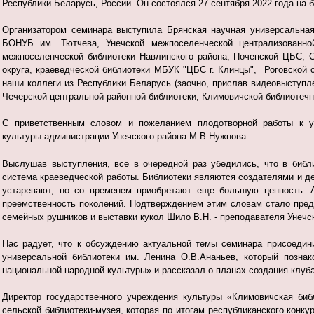
Республики Беларусь, России. Он состоялся 27 сентября 2022 года
на б
Организатором семинара выступила Брянская научная универсальная
БОНУБ им. Тютчева, Унечской межпоселенческой централизованно
межпоселенческой библиотеки Навлинского района, Почепской ЦБС, 
округа, краеведческой библиотеки МБУК "ЦБС г. Клинцы", Роговской с
наши коллеги из Республики Беларусь (заочно, прислав видеовыступле
Чечерской центральной районной библиотеки, Климовичской библиотечн
С приветственным словом и пожеланием плодотворной работы к уч
культуры администрации Унечского района М.В.Нужнова.
Выслушав выступления, все в очередной раз убедились, что в библ
система краеведческой работы. Библиотеки являются создателями и д
устаревают, но со временем приобретают еще большую ценность. А 
преемственность поколений. Подтверждением этим словам стало пред
семейных рушников и выставки кукол Шило В.Н. - преподавателя Унечс
Нас радует, что к обсуждению актуальной темы семинара присоедин
универсальной библиотеки им. Ленина О.В.Ананьев, который позна
национальной народной культуры» и рассказал о планах создания клу
Директор государственного учреждения культуры «Климовичская биб
сельской библиотеки-музея, которая по итогам республиканского конку