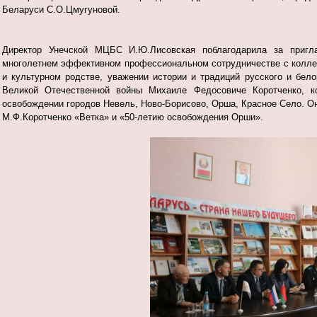
Беларуси С.О.Цмугуновой.
Директор Унечской МЦБС И.Ю.Лисовская поблагодарила за пригла
многолетнем эффективном профессиональном сотрудничестве с коллег
и культурном родстве, уважении истории и традиций русского и бел
Великой Отечественной войны Михаиле Федосовиче Коротченко, ко
освобождении городов Невель, Ново-Борисово, Орша, Красное Село. Он
М.Ф.Коротченко «Ветка» и «50-летию освобождения Орши».