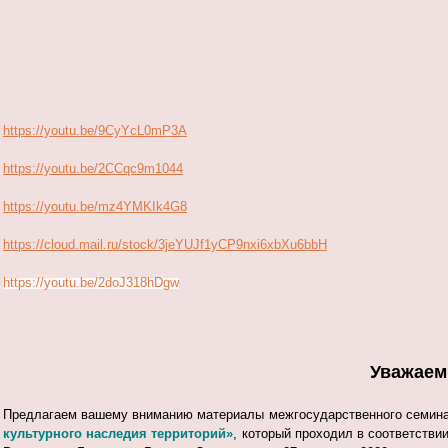
https://youtu.be/9CyYcL0mP3A
https://youtu.be/2CCqc9m1044
https://youtu.be/mz4YMKIk4G8
https://cloud.mail.ru/stock/3jeYUJf1yCP9nxi6xbXu6bbH
https://youtu.be/2doJ318hDgw
Уважаем
Предлагаем вашему вниманию материалы межгосударственного семин
культурного наследия территорий»
, который проходил в соответстви