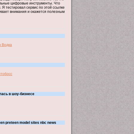
альные цифровые инструменты. Что
 Я тестировал сервис по этой ссылке
уживает внимания и окажется полезным
о Водка
птобосс
лась в шоу-бизнесе
een preteen model sites nbc news