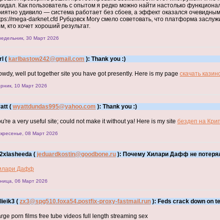
жидал. Как пользователь с опытом я редко можно найти настолько функцион
риятно удивило — система работает без сбоев, а эффект оказался очевидным.
ttps://mega-darknet.cfd Рубцовск Могу смело советовать, что платформа засл
м, кто хочет хороший результат.
едельник, 30 Март 2026
l (
karlbastow242@gmail.com
): Thank you :)
wdy, well put together site you have got presently. Here is my page
скачать казин
рник, 10 Март 2026
att (
wyattdundas995@yahoo.com
): Thank you :)
u're a very useful site; could not make it without ya! Here is my site
бездеп на Кри
кресенье, 08 Март 2026
2xlasheeda (
jeduardkostin@goodbone.ru
): Почему Хилари Дафф не потеря
илари Дафф
ница, 06 Март 2026
lieik3 (
zx3@spg510.foxa54.postfix-proxy-fastmail.run
): Feds crack down on t
rge porn films free tube videos full length streaming sex