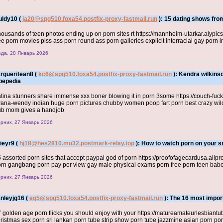
uldy10 (
ja20@spg510.foxa54.postfix-proxy-fastmail.run
): 15 dating shows fro
ousands of teen photos ending up on porn sites rt https://mannheim-utarkar.alypic
ee porn movies piss ass porn round ass porn galleries explicit interracial gay por
да, 28 Январь 2026
rgueritean8 (
kc6@spg510.foxa54.postfix-proxy-fastmail.run
): Kendra wilkinso
bepedia
tina stunners share immense xxx boner blowing it in porn 3some https://couch-fuck
ana-wendy indian huge porn pictures chubby women poop fart porn best crazy wild
ub mom gives a handjob
рник, 27 Январь 2026
ieyr9 (
hj18@hes2810.mu32.postmark-relay.top
): How to watch porn on your s
 assorted porn sites that accept paypal god of porn https://proofofagecardusa.allpr
rn gangbang porn pay per view gay male physical exams porn free porn teen babes 
рник, 27 Январь 2026
anleyjg16 (
eg5@spg510.foxa54.postfix-proxy-fastmail.run
): The 16 most impor
 golden age porn flicks you should enjoy with your https://matureamateurlesbiantu
ristmas sex porn sri lankan porn tube strip show porn tube jazzmine asian porn po