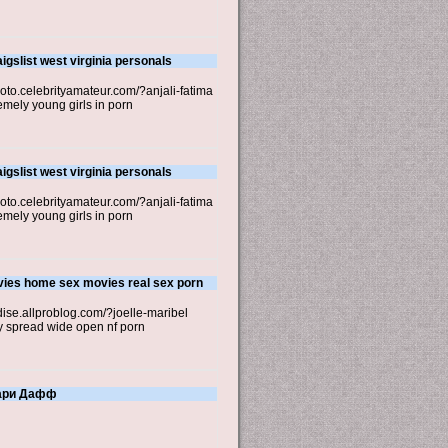
igslist west virginia personals
photo.celebrityamateur.com/?anjali-fatima
emely young girls in porn
igslist west virginia personals
photo.celebrityamateur.com/?anjali-fatima
emely young girls in porn
es home sex movies real sex porn
dise.allproblog.com/?joelle-maribel
sy spread wide open nf porn
лари Дафф