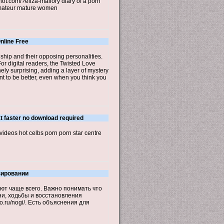
ot.com/?eliza-mallory diary of a porn
 amateur mature women
nline Free
onship and their opposing personalities.
or digital readers, the Twisted Love
nely surprising, adding a layer of mystery
nt to be better, even when you think you
t faster no download required
ideos hot celbs porn porn star centre
зировании
т чаще всего. Важно понимать что
ни, ходьбы и восстановления
o.ru/nogi/. Есть объяснения для