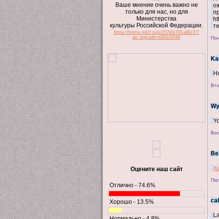
Ваше мнение очень важно не
о
только для нас, но для
п
Министерства
h
культуры Российской Федерации.
те
https://forms.mkrf.ru/e/2579/xTPLeBU7/?
ap_orgcode=430220546
Пон
Kar
Ho
Вто
Wy
Yo
Вос
Be
Х
Оцените наш сайт
Пят
Отлично - 74.6%
cal
Хорошо - 13.5%
La
Нормально - 4.8%