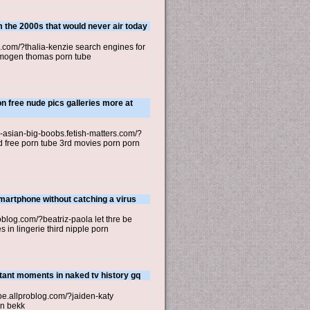
m the 2000s that would never air today
s.com/?thalia-kenzie search engines for
n imogen thomas porn tube
n free nude pics galleries more at
-asian-big-boobs.fetish-matters.com/?
 free porn tube 3rd movies porn porn
martphone without catching a virus
oblog.com/?beatriz-paola let thre be
in lingerie third nipple porn
tant moments in naked tv history gq
be.allproblog.com/?jaiden-katy
rn bekk