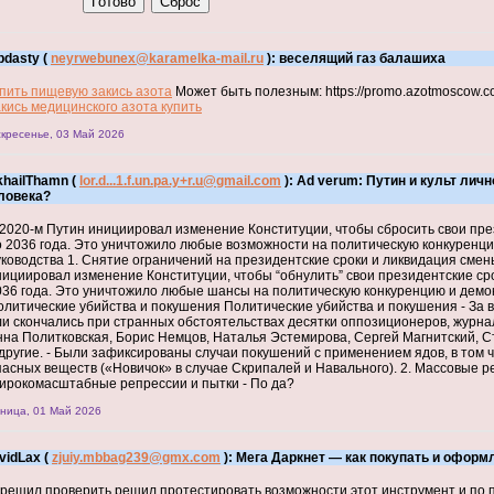
bdasty (
neyrwebunex@karamelka-mail.ru
): веселящий газ балашиха
упить пищевую закись азота
Может быть полезным: https://promo.azotmoscow.
акись медицинского азота купить
кресенье, 03 Май 2026
khailThamn (
lor.d...1.f.un.pa.y+r.u@gmail.com
): Ad verum: Путин и культ личн
ловека?
 2020-м Путин инициировал изменение Конституции, чтобы сбросить свои през
о 2036 года. Это уничтожило любые возможности на политическую конкуренц
уководства 1. Снятие ограничений на президентские сроки и ликвидация смены
нициировал изменение Конституции, чтобы “обнулить” свои президентские ср
036 года. Это уничтожило любые шансы на политическую конкуренцию и демок
олитические убийства и покушения Политические убийства и покушения - За
ли скончались при странных обстоятельствах десятки оппозиционеров, журнал
нна Политковская, Борис Немцов, Наталья Эстемирова, Сергей Магнитский, 
 другие. - Были зафиксированы случаи покушений с применением ядов, в том 
пасных веществ («Новичок» в случае Скрипалей и Навального). 2. Массовые р
ирокомасштабные репрессии и пытки - По да?
ница, 01 Май 2026
vidLax (
zjuiy.mbbag239@gmx.com
): Мега Даркнет — как покупать и оформ
 решил проверить решил протестировать возможности этот инструмент и по п