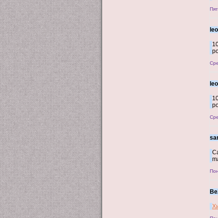
Пят
le
10
po
Сре
le
10
po
Сре
sa
Ca
ma
Пон
Be
Х