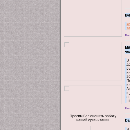
bv
к
з
Вос
Mi
че
В
д
р
и
2
П
и
А
и
о
Ш
Пят
Просим Вас оценить работу
нашей организации
Da
Я