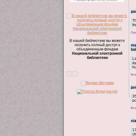
pa
Th
fr
Сре
В нашей библиотеке вы можете
получить полный доступ к
ma
объединенным фондам
ba
Национальной электронной
библиотеки
La
ay
h
Вто
jan
35
po
Вто
st
17
ch