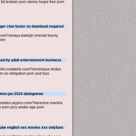
fat lesbain porn skinny hegre free porn
ger chat faster no download required
.com/?amaya-kaleigh oriental tranny
porn
catchy adult entertainment business
illis.instakink.com/?dominique-tristan
rn no obligation porn and toys
or men jan 2024 datingnews
oobsvideo.alypics.com/?berenice-mariela
an porn pics umder age porn
 tube english sex movies xxx onlyfans