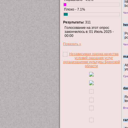
ht
bo
Плохо - 7.1%
Чет
Результаты
: 311
he
Голосование на этот опрос
закончилось в: 01 Июль 2025 -
Po
00:00
po
Показать »
Чет
ma
Ab
yo
Сре
da
Re
te
Вто
ra