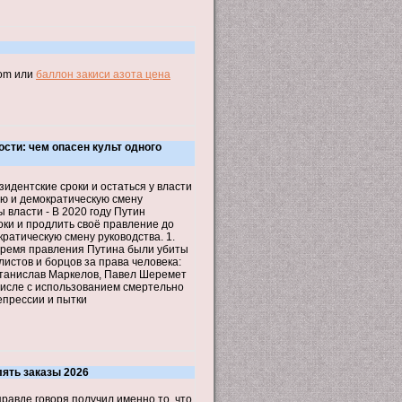
com или
баллон закиси азота цена
ости: чем опасен культ одного
идентские сроки и остаться у власти
ию и демократическую смену
 власти - В 2020 году Путин
оки и продлить своё правление до
ратическую смену руководства. 1.
 время правления Путина были убиты
истов и борцов за права человека:
Станислав Маркелов, Павел Шеремет
числе с использованием смертельно
епрессии и пытки
лять заказы 2026
равде говоря получил именно то, что