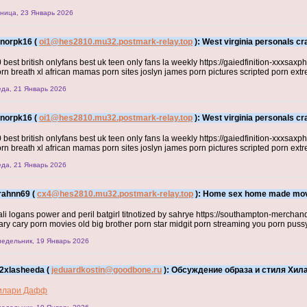
ница, 23 Январь 2026
onorpk16 (
oi1@hes2810.mu32.postmark-relay.top
): West virginia personals cra
 best british onlyfans best uk teen only fans la weekly https://gaiedfinition-xxxsax
rn breath xl african mamas porn sites joslyn james porn pictures scripted porn extr
да, 21 Январь 2026
onorpk16 (
oi1@hes2810.mu32.postmark-relay.top
): West virginia personals cra
 best british onlyfans best uk teen only fans la weekly https://gaiedfinition-xxxsax
rn breath xl african mamas porn sites joslyn james porn pictures scripted porn extr
да, 21 Январь 2026
rahnn69 (
cx4@hes2810.mu32.postmark-relay.top
): Home sex home made movi
li logans power and peril batgirl titnotized by sahrye https://southampton-merchan
ry cary porn movies old big brother porn star midgit porn streaming you porn pus
едельник, 19 Январь 2026
2xlasheeda (
jeduardkostin@goodbone.ru
): Обсуждение образа и стиля Хи
илари Дафф