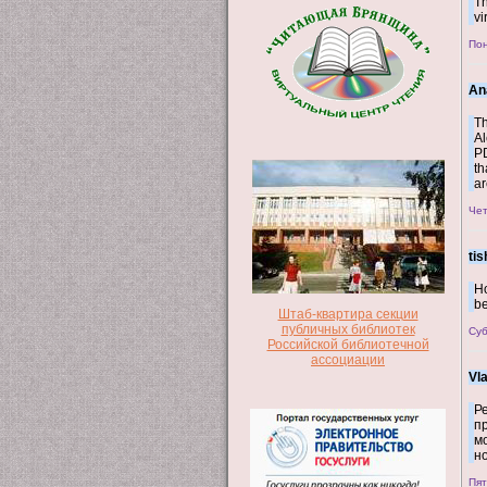
Th
vi
Пон
An
Th
Al
PD
th
ar
Чет
tis
Ho
be
Штаб-квартира секции
публичных библиотек
Суб
Российской библиотечной
ассоциации
Vl
Р
п
мо
н
Пят