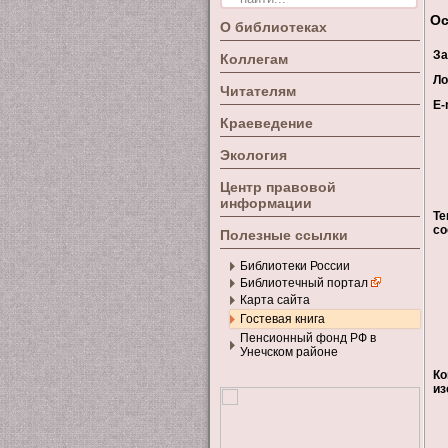
Ос
О библиотеках
За
Коллегам
Ло
Читателям
E-
Краеведение
Экология
Центр правовой
информации
Те
с
Полезные ссылки
Библиотеки России
Библиотечный портал
Карта сайта
Гостевая книга
Пенсионный фонд РФ в
Унечском районе
Ко
из