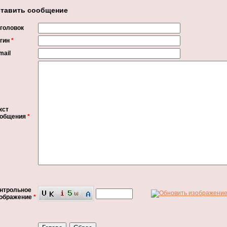
тавить сообщение
головок
гин
*
mail
кст
ообщения
*
нтрольное
ображение
*