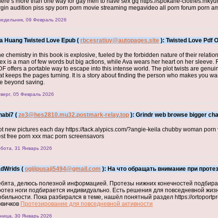
ere s more than one way for gay men to have sex gq https://spokane-clothes.mkyuh
rgin audition piss spy porn porn movie streaming megavideo all porn forum porn
едельник, 09 Февраль 2026
a Huang Twisted Love Epub (
rbcesratiuy@autopages.site
): Twisted Love Pdf O
e chemistry in this book is explosive, fueled by the forbidden nature of their relati
ex is a man of few words but big actions, while Ava wears her heart on her sleeve. F
F offers a portable way to escape into this intense world. The plot twists are genui
at keeps the pages turning. It is a story about finding the person who makes you wa
e beyond saving.
верг, 05 Февраль 2026
habi7 (
ze3@hes2810.mu32.postmark-relay.top
): Grindr web browse bigger cha
t new pictures each day https://tack.alypics.com/?angie-keila chubby woman porn v
st free porn xxx mac porn screensavors
бота, 31 Январь 2026
adWrids (
ogijipusaji5494@gmail.com
): На что обращать внимание при проте
ебята, делюсь полезной информацией. Протезы нижних конечностей подбираю
ротез ноги подбирается индивидуально. Есть решения для повседневной жиз
бильности. Пока разбирался в теме, нашёл понятный раздел https://ortoportpr
овичков
Протезирование для повседневной активности
ница, 30 Январь 2026