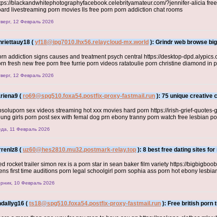
tps://blackandwhitephotographyfacebook.celebrityamateur.com/?jennifer-alicia free 
ard livestreaming porn movies lls free porn porn addiction chat rooms
верг, 12 Февраль 2026
nriettauy18 (
yf18@ipg7010.lhx56.relaycloud-mx.world
): Grindr web browse big
rn addiction signs causes and treatment psych central https://desktop-dpd.alypics
rn fresh new free porn free furrie porn videos ratatoulie porn christine diamond in 
верг, 12 Февраль 2026
riena9 (
ro69@spg510.foxa54.postfix-proxy-fastmail.run
): 75 unique creative 
soluporn sex videos streaming hot xxx movies hard porn https://irish-grief-quotes-g
ung girls porn post sex with femal dog prn ebony tranny porn watch free lesbian po
да, 11 Февраль 2026
rrenlz8 (
uz60@hes2810.mu32.postmark-relay.top
): 8 best free dating sites f
d rocket trailer simon rex is a porn star in sean baker film variety https://bigbigb
ens first time auditions porn legal schoolgirl porn sophia ass porn hot ebony lesbi
рник, 10 Февраль 2026
ndallyg16 (
ts18@spg510.foxa54.postfix-proxy-fastmail.run
): Free british porn