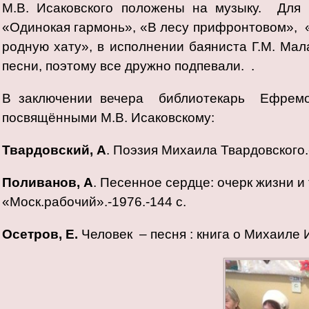
М.В. Исаковского положены на музыку. Дл
«Одинокая гармонь», «В лесу прифронтовом», «
родную хату», в исполнении баяниста Г.М. Ма
песни, поэтому все дружно подпевали. .
В заключении вечера библиотекарь Ефрем
посвящёнными М.В. Исаковскому:
Твардовский, А
. Поэзия Михаила Твардовского.-
Поливанов, А
. Песенное сердце: очерк жизни и 
«Моск.рабочий».-1976.-144 с.
Осетров, Е.
Человек – песня : книга о Михаиле И