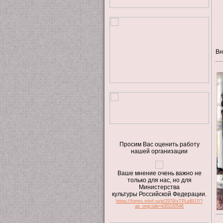
Вн
Просим Вас оценить работу
нашей организации
Ваше мнение очень важно не
только для нас, но для
Министерства
культуры Российской Федерации.
https://forms.mkrf.ru/e/2579/xTPLeBU7/?
ap_orgcode=430220546