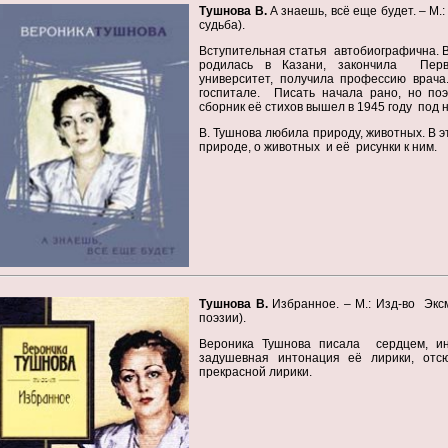
Тушнова В.
А знаешь, всё еще будет. – М.:
судьба).
Вступительная статья автобиографична. В
родилась в Казани, закончила Пер
университет, получила профессию врача
госпитале. Писать начала рано, но по
сборник её стихов вышел в 1945 году под 
В. Тушнова любила природу, животных. В 
природе, о животных и её рисунки к ним.
Тушнова В.
Избранное. – М.: Изд-во Эксм
поэзии).
Вероника Тушнова писала сердцем, ин
задушевная интонация её лирики, от
прекрасной лирики.