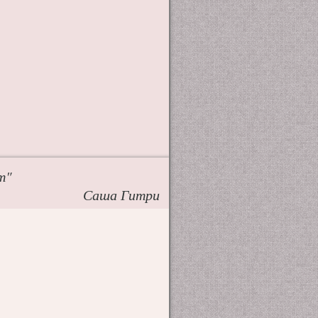
т"
Саша Гитри