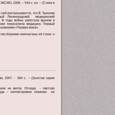
 ЭКСМО, 2008. – 544 с. ил. – (Стихи и
 ней рассказывается, что В. Тушнова
вый Ленинградский медицинский
. В годы войны работала врачом в
эзия пересилила медицину. Первый
названием «Первая книга».
этом сборнике напечатаны её стихи о
о, 2007. - 384 с. – (Золотая серия
аче не могла. Отсюда - светлая
сюда – неповторимое обаяние ее