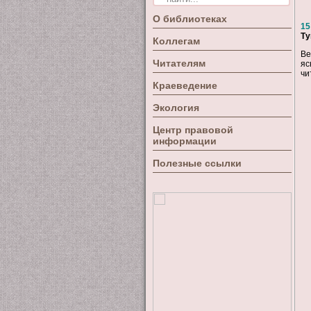
О библиотеках
15
Ту
Коллегам
Ве
Читателям
яс
чи
Краеведение
Экология
Центр правовой
информации
Полезные ссылки