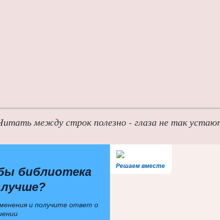
Читать между строк полезно - глаза не так устаю
Решаем вместе
бы библиотека
 лучше?
менения и получите ответ о
шении