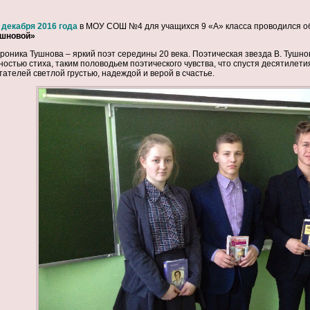
 декабря 2016 года
в МОУ СОШ №4 для учащихся 9 «А» класса проводился об
шновой»
роника Тушнова – яркий поэт середины 20 века. Поэтическая звезда В. Тушн
ностью стиха, таким половодьем поэтического чувства, что спустя десятилети
тателей светлой грустью, надеждой и верой в счастье.