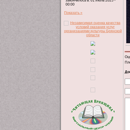
закончилось в: 01 Июль 2025 -
00:00
Показать »
Оц
Пл
До