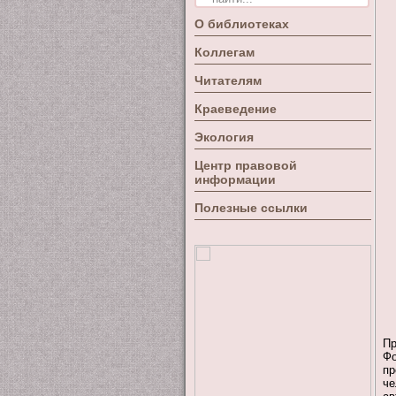
О библиотеках
Коллегам
Читателям
Краеведение
Экология
Центр правовой
информации
Полезные ссылки
Пр
Фо
пр
че