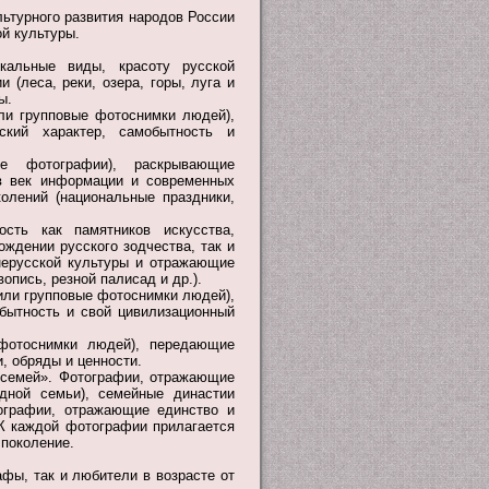
льтурного развития народов России
й культуры.
кальные виды, красоту русской
 (леса, реки, озера, горы, луга и
ы.
или групповые фотоснимки людей),
кий характер, самобытность и
е фотографии), раскрывающие
 в век информации и современных
колений (национальные праздники,
ость как памятников искусства,
ждении русского зодчества, так и
нерусской культуры и отражающие
опись, резной палисад и др.).
 или групповые фотоснимки людей),
обытность и свой цивилизационный
 фотоснимки людей), передающие
, обряды и ценности.
 семей». Фотографии, отражающие
дной семьи), семейные династии
тографии, отражающие единство и
 К каждой фотографии прилагается
 поколение.
фы, так и любители в возрасте от