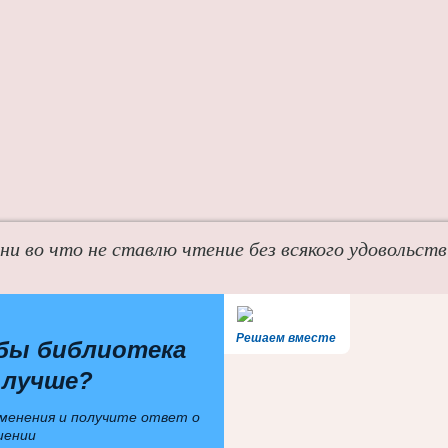
 ни во что не ставлю чтение без всякого удовольств
Решаем вместе
бы библиотека
 лучше?
менения и получите ответ о
шении