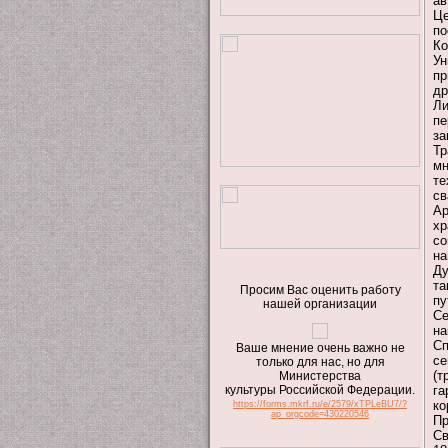
ав
Це
по
Ко
У
пр
др
Ли
п
за
Т
мн
те
св
Ар
хр
со
на
Ду
та
Просим Вас оценить работу
пу
нашей организации
Се
на
Сп
Ваше мнение очень важно не
с
только для нас, но для
(т
Министерства
культуры Российской Федерации.
га
ко
https://forms.mkrf.ru/e/2579/xTPLeBU7/?
ap_orgcode=430220546
Пр
Св