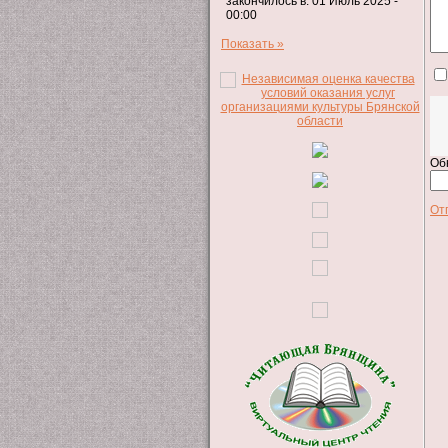
закончилось в: 01 Июль 2025 -
00:00
Показать »
Об
От