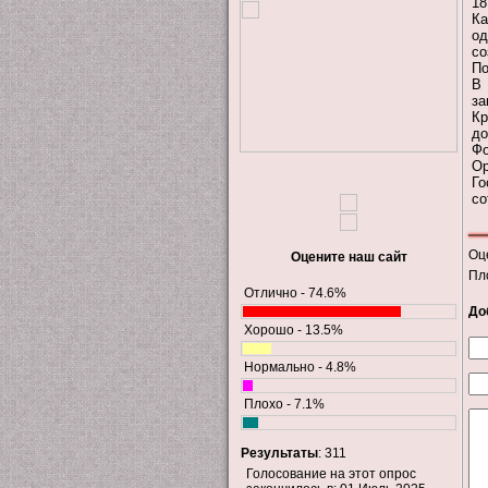
18
Ка
од
с
По
В 
за
К
до
Фо
Ор
Г
со
Оц
Оцените наш сайт
Пл
Отлично - 74.6%
До
Хорошо - 13.5%
Нормально - 4.8%
Плохо - 7.1%
Результаты
: 311
Голосование на этот опрос