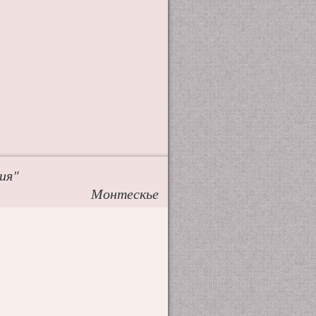
ия"
Монтескье