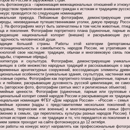
торов из России и зарубежных стран.
ль фотоконкурса - гармонизация межнациональных отношений
и этноку
средством привлечения внимания граждан к истокам и традициям русско
нкурс проводится по следующим номинациям:
никальная природа. Пейзажные фотографии, демонстрирующие уни
ироды, неизведанные путешественниками уголки, дикую природу России
.). На фотографиях могут быть запечатлены в том числе животные, птиц
ца и поколения. Фотографии портретного плана (одиночные, парные 
ередающие национальный колорит (внешне) и раскрывающие русс
гадочность человеческой души.
радиции большой страны. Работы этой категории (репортажны
огонациональность и самобытность народов России, не утративших
хнологий свое наследие: традиции, обычаи и многовековую связь по
адьбы, старинные обряды).
хитектура и скульптура. Фотографии, демонстрирующие уникальн
анящих в себе множество народных традиций и рассказывающих о заро
временных архитектурных сооружений, воссоздающих элементы древ
циональные особенности (уникальные здания, скульптура, настенная жив
ховные скрепы. Фотографии как портретного плана (одиночные, парные
к и пейзажи, раскрывающие духовность русской цивилизации, ее сам
ть (авторское фото, фотографии святых мест и религиозных объектов).
мейные ценности. Фотографии (одиночные, парные или групповые
циональный колорит семей народов России и раскрывающие их традиции
ециальная номинация ФГБУ «Дом народов России» - «Россия – семья
емейные хроники
(кадры с представителями нескольких поколений о
рудовые, творческие или военные) и многонациональные семьи (фо
рмонию в семьях, где переплелись культуры разных народов России).
роткая история семьи – ее традиции и то, что передается из поколения
в
ием заявок проходит на сайте фотоконкурса до 12 октября.
ои работы на конкурс могут направлять как профессиональные фотогра