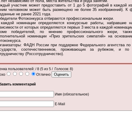
 лет независимо от пола, места жительства и рода занятий.
ждый участник может предоставить от 1 до 5 фотографий в каждой
и
ним человеком может быть размещено не более 35 изображений). К ф
озданные
не ранее 2021 года.
бедители Фотоконкурса отбираются профессиональным жюри.
каждой номинации определяются конкурсные работы, набравшие н
висимости от которых определяются первых 3 места в каждой номинации,
роме победителей, по мнению профессионального жюри, такж
полнительной номинации «Приз зрительских симпатий» на основани
токонкурса.
ганизаторы: ФАДН России при поддержке Федерального агентства
по
осударств, соотечественников, проживающих за рубежом, и по 
трудничеству (Россотрудничество).
енка пользователей:
/ 8 (
5
из
5
/ Голосов:
8
)
охо
Отлично
бавить комментарий
Имя (обязательное)
E-Mail