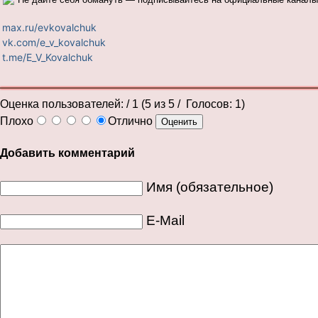
max.ru/evkovalchuk
vk.com/e_v_kovalchuk
t.me/E_V_Kovalchuk
Оценка пользователей:
/ 1 (
5
из
5
/ Голосов:
1
)
Плохо
Отлично
Добавить комментарий
Имя (обязательное)
E-Mail