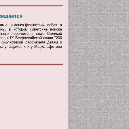
вящается
ами немецко-фашистких войск в
ны, в котором советские войска
нного перелома в ходе Великой
сь к IX Всероссийской акции "200
 библиотекой рассказала детям о
вила учащимся книгу Марка Ефетова