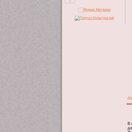
До
В 
дл