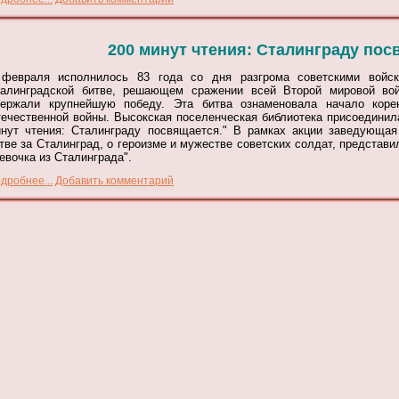
200 минут чтения: Сталинграду пос
февраля исполнилось 83 года со дня разгрома советскими войск
алинградской битве, решающем сражении всей Второй мировой вой
ержали крупнейшую победу. Эта битва ознаменовала начало коре
ечественной войны.
Высокская поселенческая библиотека присоединила
нут чтения: Сталинграду посвящается."
В рамках акции заведующая
тве за Сталинград, о героизме и мужестве советских солдат, предста
евочка из Сталинграда".
дробнее...
Добавить комментарий