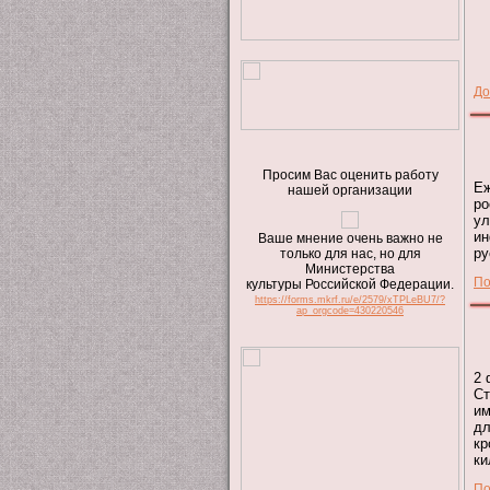
До
Просим Вас оценить работу
Еж
нашей организации
ро
у
ин
Ваше мнение очень важно не
ру
только для нас, но для
Министерства
По
культуры Российской Федерации.
https://forms.mkrf.ru/e/2579/xTPLeBU7/?
ap_orgcode=430220546
2 
Ст
им
дл
кр
ки
По