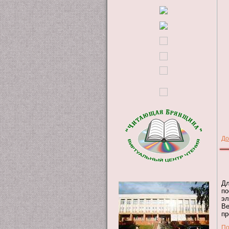
До
Дл
по
эл
Ве
пр
По