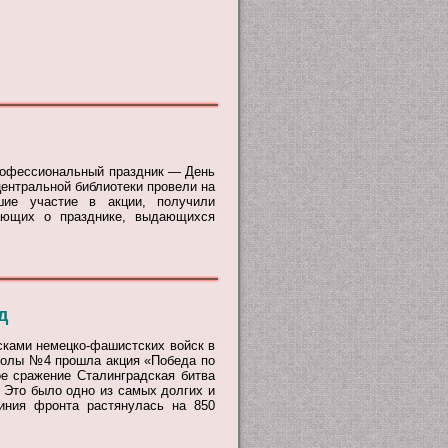
профессиональный праздник — День
центральной библиотеки провели на
шие участие в акции, получили
ающих о празднике, выдающихся
д
йсками немецко-фашистских войск в
школы №4 прошла акция «Победа по
ое сражение Сталинградская битва
. Это было одно из самых долгих и
иния фронта растянулась на 850