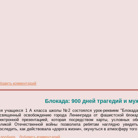
бавить комментарий
Блокада: 900 дней трагедий и му
я учащихся 1 А класса школы №2 состоялся урок-реквием "Блокада:
священный освобождению города Ленинграда от фашистской блока
ектронной презентацией, которая посредством карты, условных о
ликой Отечественной войны позволила ребятам наглядно увидеть
оследить, как действовала «дорога жизни», окунуться в атмосферу того
дробнее...
Добавить комментарий