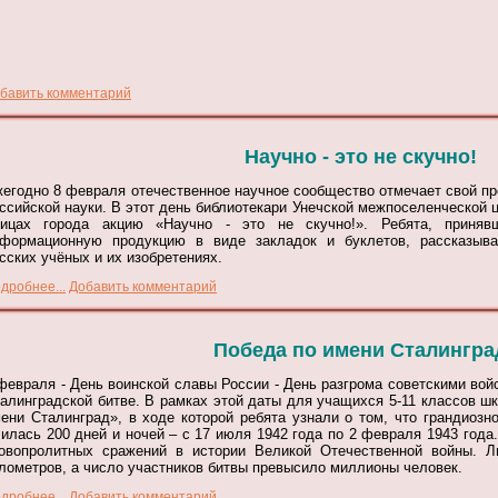
бавить комментарий
Научно - это не скучно!
егодно 8 февраля отечественное научное сообщество отмечает свой 
ссийской науки. В этот день библиотекари Унечской межпоселенческой 
лицах города акцию «Научно - это не скучно!». Ребята, приняв
формационную продукцию в виде закладок и буклетов, рассказыв
сских учёных и их изобретениях.
дробнее...
Добавить комментарий
Победа по имени Сталингра
февраля - День воинской славы России - День разгрома советскими во
алинградской битве.
В рамках этой даты для учащихся 5-11 классов 
ени Сталинград», в ходе которой ребята узнали о том, что грандиозн
илась 200 дней и ночей – с 17 июля 1942 года по 2 февраля 1943 года
овопролитных сражений в истории Великой Отечественной войны. Л
лометров, а число участников битвы превысило миллионы человек.
дробнее...
Добавить комментарий