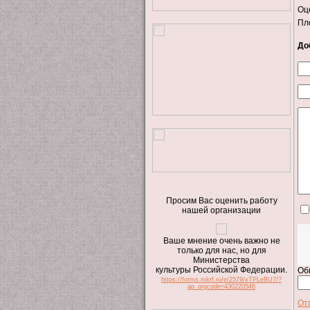
Оц
Пл
До
Просим Вас оценить работу
нашей организации
Ваше мнение очень важно не
только для нас, но для
Министерства
культуры Российской Федерации.
Об
https://forms.mkrf.ru/e/2579/xTPLeBU7/?
ap_orgcode=430220546
От