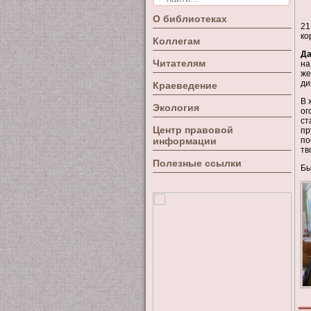
О библиотеках
21
ко
Коллегам
Да
Читателям
на
же
ди
Краеведение
В 
Экология
ог
ст
Центр правовой
пр
информации
по
тв
Полезные ссылки
Бы