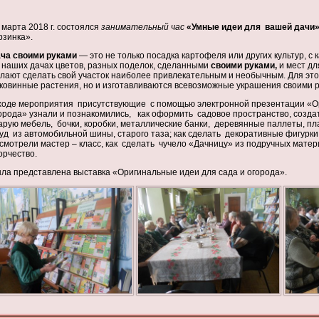
 марта 2018 г. состоялся
занимательный час
«Умные идеи для вашей дачи
рзинка».
ча своими руками
— это не только посадка картофеля или других культур, с
 наших дачах цветов, разных поделок, сделанными
своими руками
,
и мест дл
лают сделать свой участок наиболее привлекательным и необычным. Для эт
ковинные растения, но и изготавливаются всевозможные украшения своими р
ходе мероприятия присутствующие с помощью электронной презентации «Ор
орода» узнали и познакомились, как оформить садовое пространство, созда
арую мебель, бочки, коробки, металлические банки, деревянные паллеты, пл
уд из автомобильной шины, старого таза; как сделать декоративные фигурки
смотрели мастер – класс, как сделать чучело «Дачницу» из подручных мате
орчество.
ла представлена выставка «Оригинальные идеи для сада и огорода».