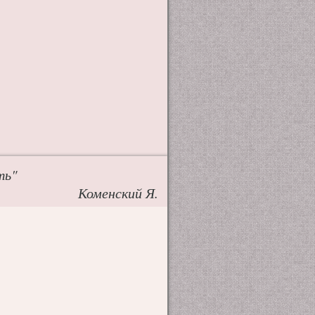
ть"
Коменский Я.