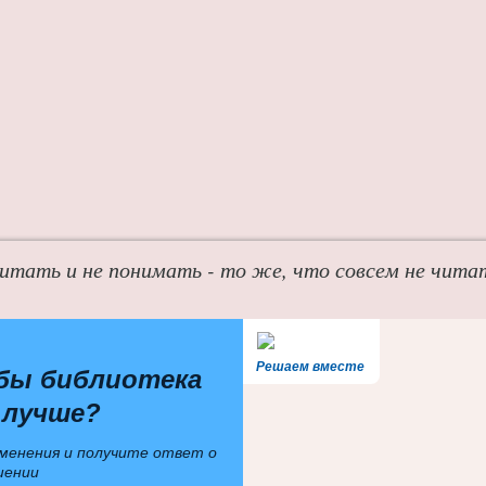
итать и не понимать - то же, что совсем не чита
Решаем вместе
бы библиотека
 лучше?
менения и получите ответ о
шении